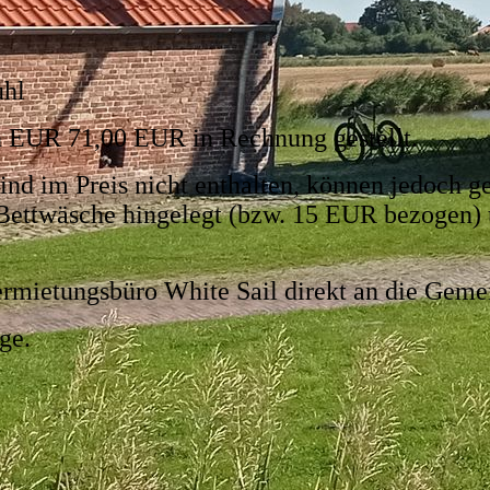
uhl
 EUR 71,00 EUR in Rechnung gestellt.
nd im Preis nicht enthalten, können jedoch g
Bettwäsche hingelegt (bzw. 15 EUR bezogen) 
rmietungsbüro White Sail direkt an die Gemei
ge.