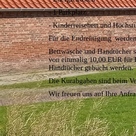
- 1 Parkplatz
- Kinderreisebett und Hochst
Für die Endreinigung werden
Bettwäsche und Handtücher si
von einmalig 10,00 EUR für 
Handtücher gebucht werden.
Die Kurabgaben sind beim Ve
Wir freuen uns auf Ihre Anfra