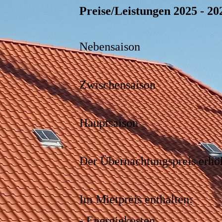
Preise/Leistungen 2025 - 20
Nebensaison ab 49,0
Zwischensaison ab 54
Hauptsaison ab 64,0
Der Übernachtungspreis erhöh
Im Mietpreis enthalten:
- Energiekosten