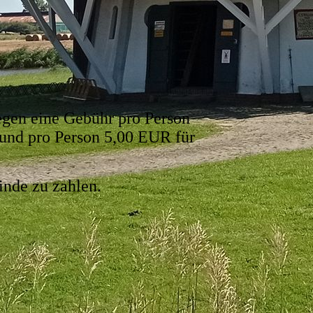
egen eine Gebühr pro Person
und pro Person 5,00 EUR für
nde zu zahlen.