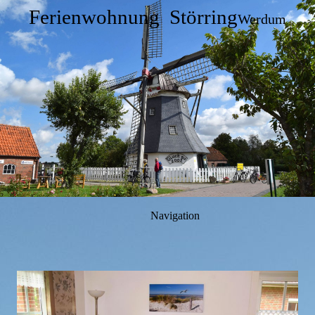
Ferienwohnung Störring
Werdum
Navigation